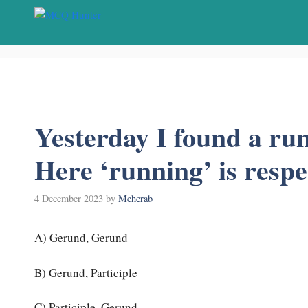
Skip
to
content
Yesterday I found a run
Here ‘running’ is respe
4 December 2023
by
Meherab
A) Gerund, Gerund
B) Gerund, Participle
C) Participle, Gerund