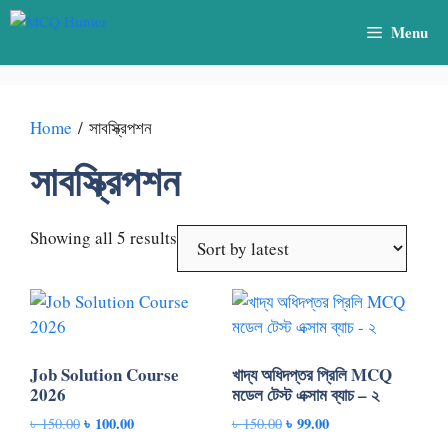
Skip
Menu
to
content
Home
/ সাবস্ক্রিপশন
সাবস্ক্রিপশন
Sorted
Showing all 5 results
by
latest
Job Solution Course
খাদ্য অধিদপ্তর প্রিলি MCQ
2026
মডেল টেস্ট এক্সাম ব্যাচ – ২
Original
৳
100.00
Current
Original
৳
99.00
Current
৳
150.00
৳
150.00
price
price
price
price